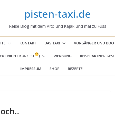
pisten-taxi.de
Reise Blog mit dem Vito und Kajak und mal zu Fuss
HTE
KONTAKT
DAS TAXI
VORGÄNGER UND BOO
EXT NICHT KURZ IST
)
WERBUNG
REISEPARTNER GES
IMPRESSUM
SHOP
REZEPTE
noch..