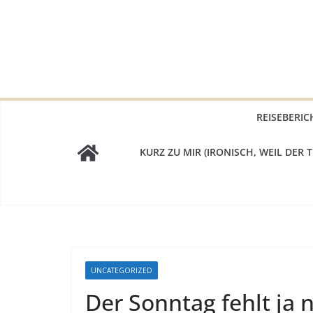
Zum
Inhalt
springen
REISEBERIC
KURZ ZU MIR (IRONISCH, WEIL DER T
UNCATEGORIZED
Der Sonntag fehlt ja 