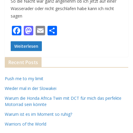
So die Nacht war ganz angenehm ob ich jetzt auf einer
Wasserader oder nicht geschlafen habe kann ich nicht
sagen
F
M
E
T
ac
as
m
ei
e
to
ai
le
Weiterlesen
b
d
l
n
Recent Posts
o
o
o
n
Push me to my limit
k
Wieder mal in der Slowakei
Warum die Honda Africa Twin mit DCT für mich das perfekte
Motorrad sein könnte
Warum ist es im Moment so ruhig?
Warriors of the World