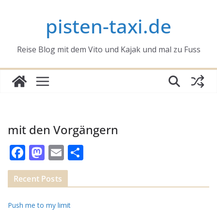
Zum
pisten-taxi.de
Inhalt
springen
Reise Blog mit dem Vito und Kajak und mal zu Fuss
mit den Vorgängern
F
M
E
T
ac
as
m
ei
e
to
ai
le
Recent Posts
b
d
l
n
Push me to my limit
o
o