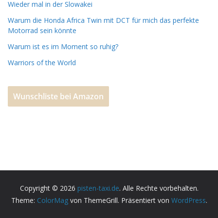
Wieder mal in der Slowakei
o
n
Warum die Honda Africa Twin mit DCT für mich das perfekte
k
Motorrad sein könnte
Warum ist es im Moment so ruhig?
Warriors of the World
Wunschliste bei Amazon
Copyright © 2026
pisten-taxi.de
. Alle Rechte vorbehalten.
Theme:
ColorMag
von ThemeGrill. Präsentiert von
WordPress
.