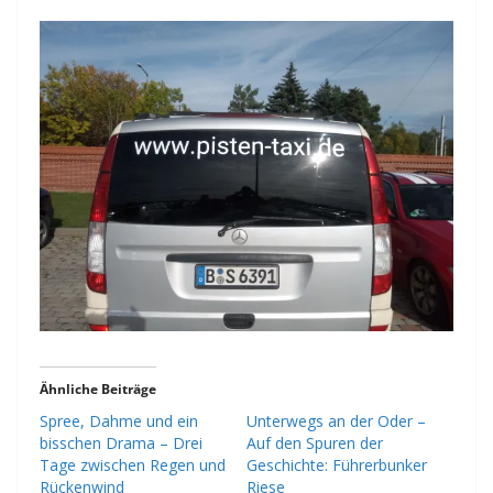
Ähnliche Beiträge
Spree, Dahme und ein
Unterwegs an der Oder –
bisschen Drama – Drei
Auf den Spuren der
Tage zwischen Regen und
Geschichte: Führerbunker
Rückenwind
Riese