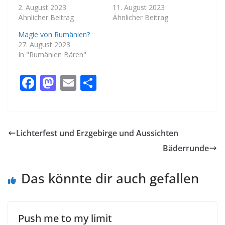
2. August 2023
11. August 2023
Ähnlicher Beitrag
Ähnlicher Beitrag
Magie von Rumänien?
27. August 2023
In "Rumänien Bären"
F
M
E
T
ac
as
m
ei
e
to
ai
le
b
d
l
n
Lichterfest und Erzgebirge und Aussichten
o
o
Bäderrunde
o
n
k
Das könnte dir auch gefallen
Push me to my limit